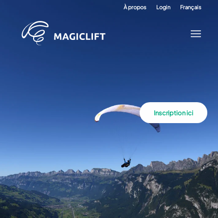
À propos
Login
Français
Inscription ici