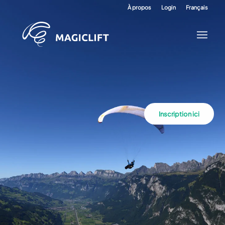
À propos
Login
Français
Inscription ici