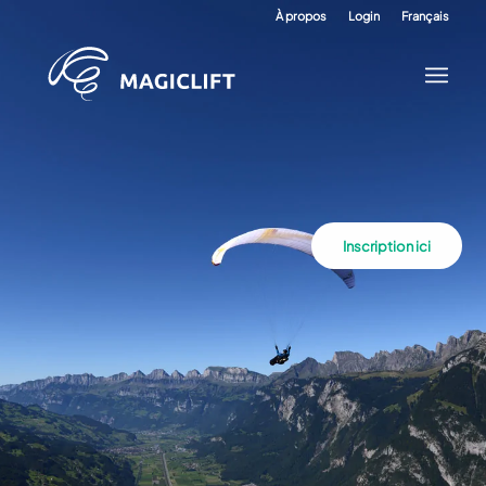
À propos
Login
Français
Inscription ici