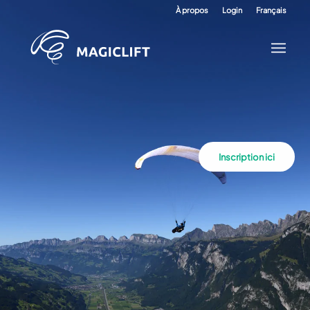
À propos
Login
Français
Inscription ici