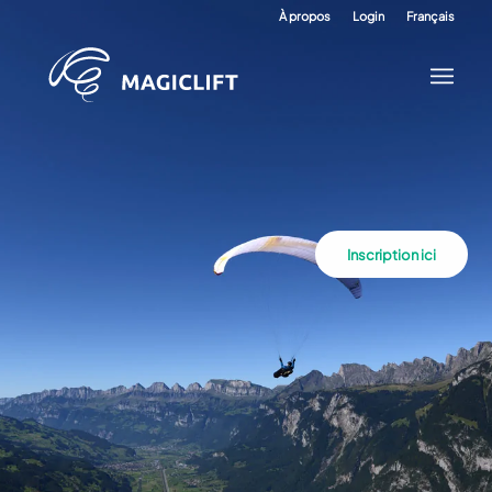
À propos
Login
Français
Inscription ici