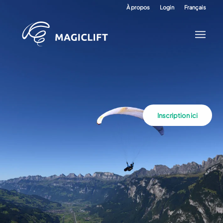
À propos
Login
Français
Inscription ici