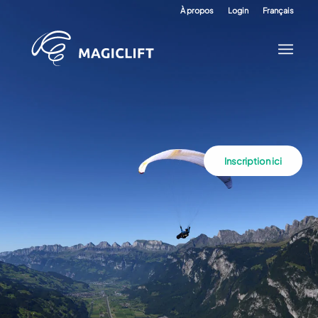
À propos
Login
Français
Inscription ici