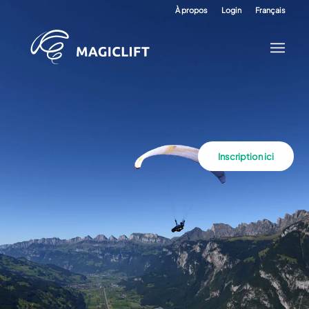
À propos
Login
Français
Inscription ici