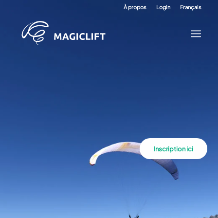
À propos
Login
Français
Inscription ici