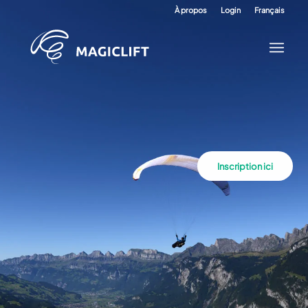
À propos
Login
Français
Inscription ici