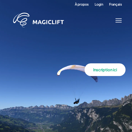
À propos
Login
Français
Inscription ici