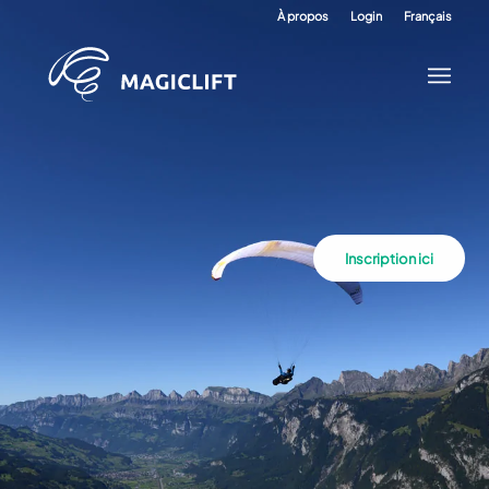
À propos
Login
Français
Inscription ici