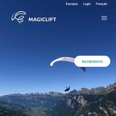
À propos
Login
Français
Inscription ici