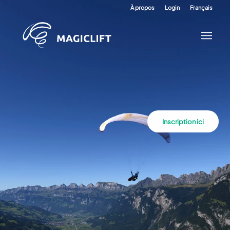
À propos
Login
Français
Inscription ici