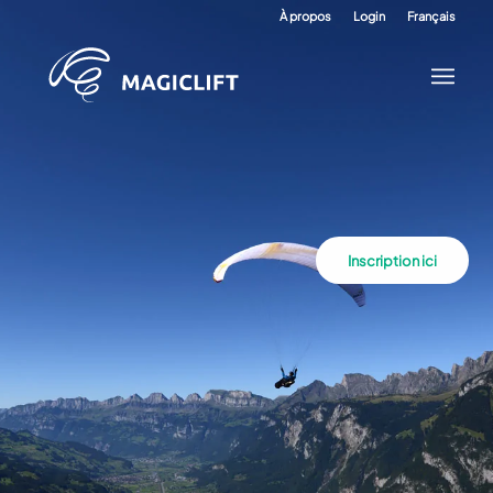
À propos
Login
Français
Inscription ici