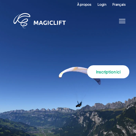
À propos
Login
Français
Inscription ici