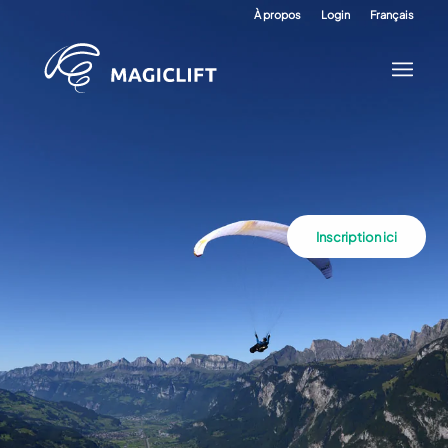
À propos
Login
Français
Inscription ici