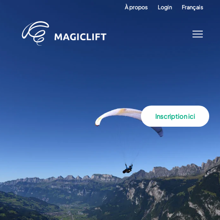
À propos
Login
Français
Inscription ici