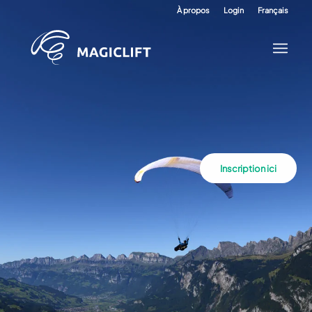
À propos
Login
Français
Inscription ici