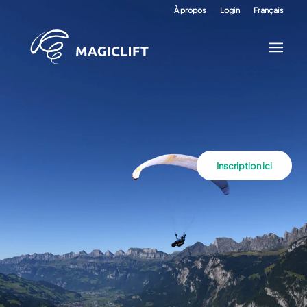
À propos
Login
Français
Inscription ici