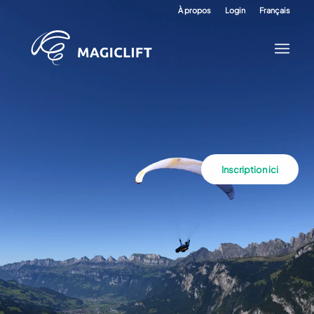
À propos
Login
Français
Inscription ici