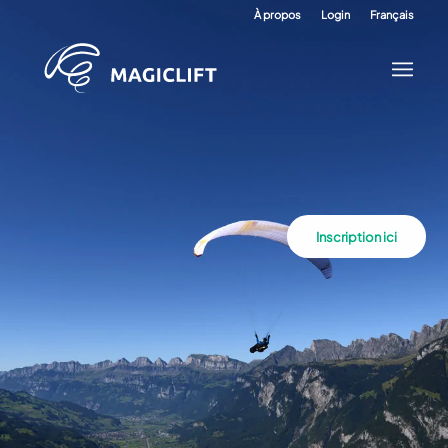
À propos
Login
Français
Inscription ici