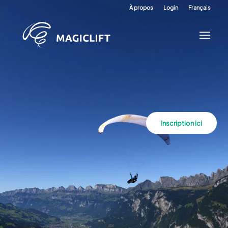
À propos
Login
Français
Inscription ici