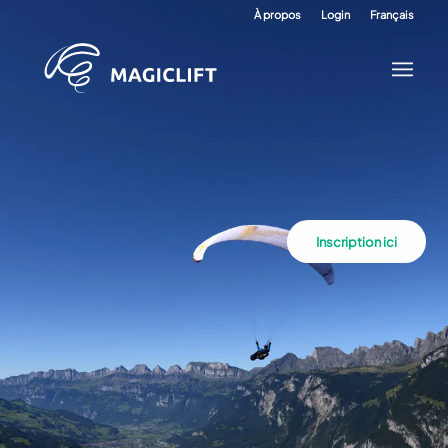
À propos
Login
Français
Inscription ici