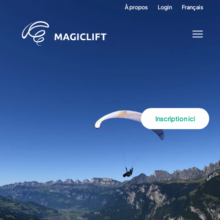
À propos
Login
Français
Inscription ici