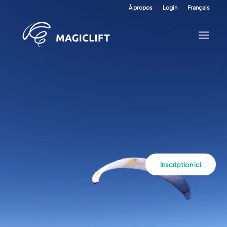
À propos
Login
Français
Inscription ici