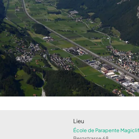
Lieu
École de Parapente Magiclif
Bergstrasse 68