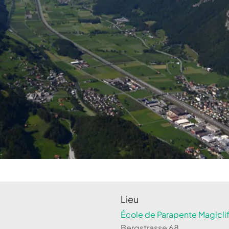
Lieu
École de Parapente Magiclif
Bergstrasse 68