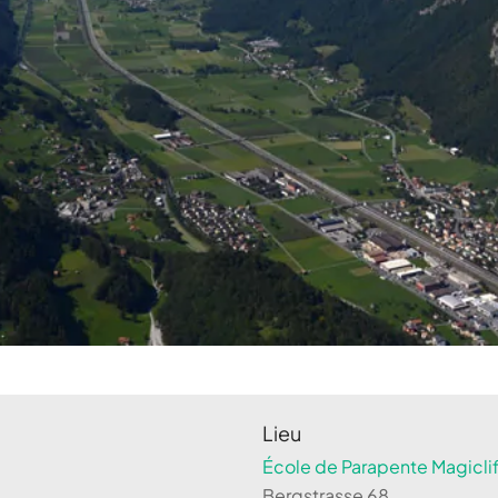
Lieu
École de Parapente Magiclif
Bergstrasse 68