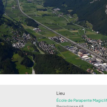
Lieu
École de Parapente Magiclif
Bergstrasse 68