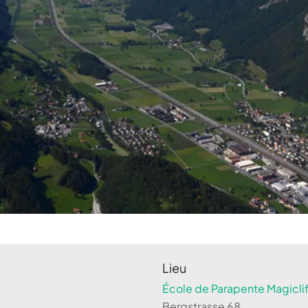
Lieu
École de Parapente Magiclif
Bergstrasse 68