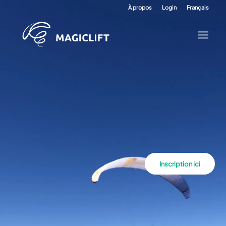
À propos
Login
Français
Inscription ici