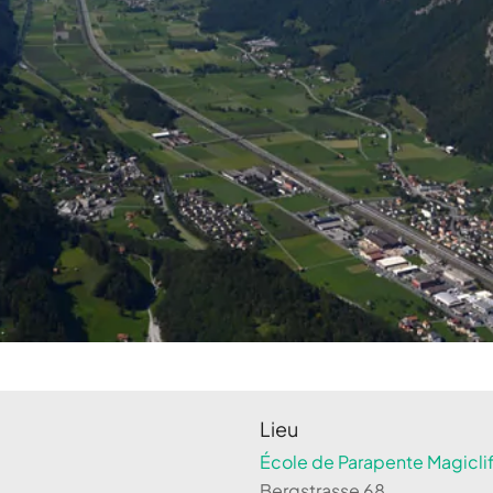
Lieu
École de Parapente Magiclif
Bergstrasse 68