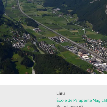
Lieu
École de Parapente Magiclif
Bergstrasse 68