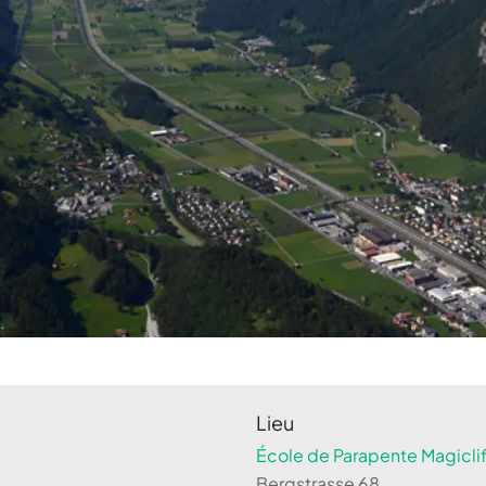
Lieu
École de Parapente Magiclif
Bergstrasse 68