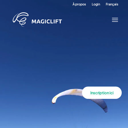
À propos
Login
Français
Inscription ici