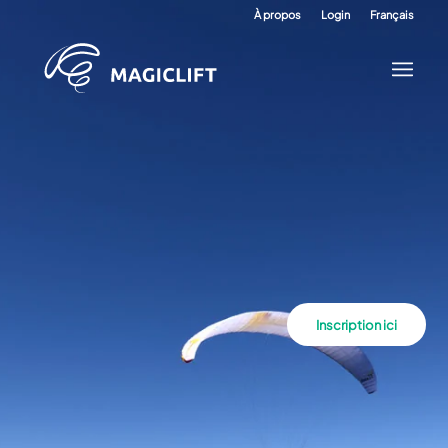
À propos
Login
Français
Inscription ici