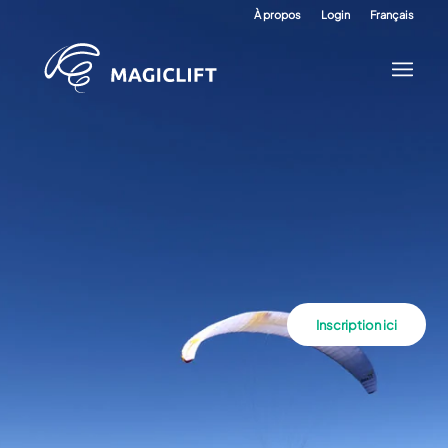
À propos
Login
Français
Inscription ici