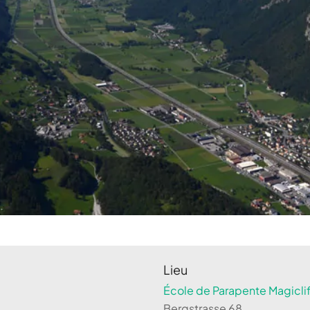
Lieu
École de Parapente Magiclif
Bergstrasse 68