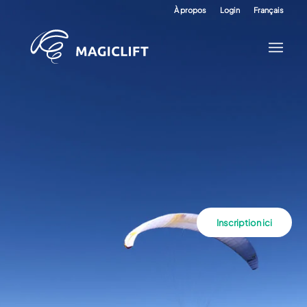
À propos
Login
Français
Inscription ici