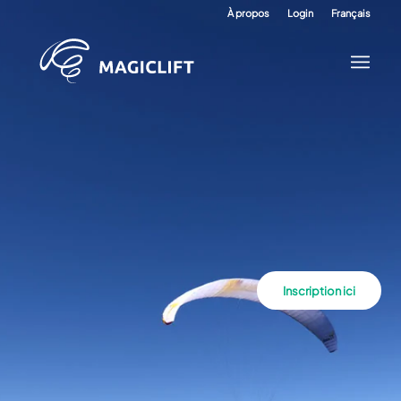
À propos
Login
Français
Inscription ici