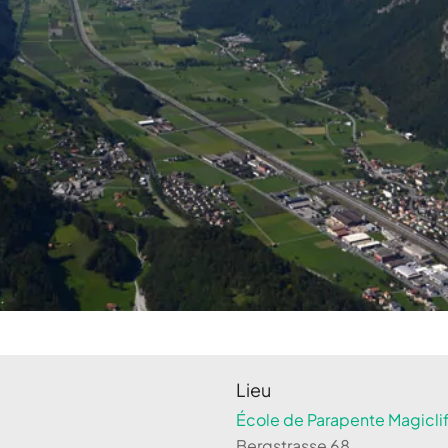
Lieu
École de Parapente Magiclif
Bergstrasse 68