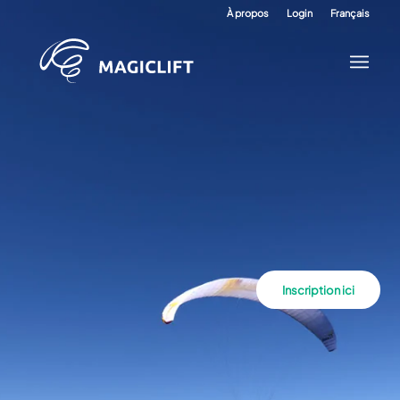
À propos
Login
Français
Inscription ici