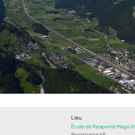
Lieu
École de Parapente Magiclif
Bergstrasse 68