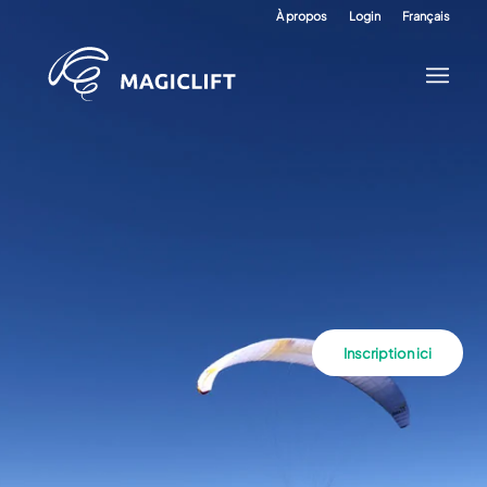
À propos
Login
Français
Inscription ici