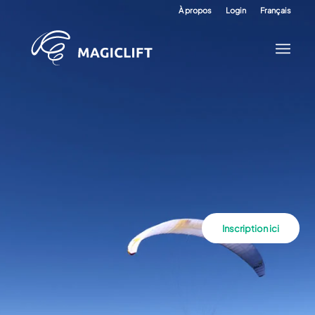
À propos
Login
Français
Inscription ici