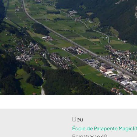
Lieu
École de Parapente Magiclif
Bergstrasse 68