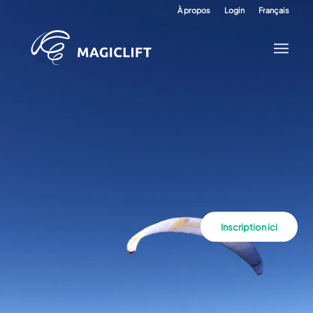
À propos
Login
Français
Inscription ici