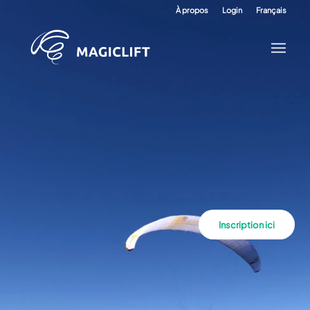
À propos
Login
Français
Inscription ici