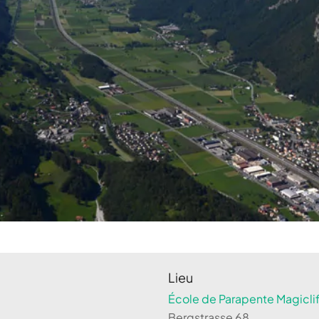
Lieu
École de Parapente Magiclif
Bergstrasse 68